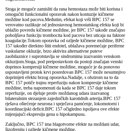
Stoga je moguće zamisliti da rana hemostaza može biti korisna i
omogućiti funkcionalni oporavak nakon kontuzije kičmene
moždine kod pacova.Međutim, efekat koji vrši BPC 157 se
verovatno razlikuje od jednostavnog hemostatskog efekta koji bi
ublažio povredu kičmene moždine, jer BPC 157 takođe značajno
poboljšava funkciju trombocita kod pacova bez uticaja na faktore
koagulacije.Tokom oporavka od ozljede kičmene moždine, BPC
157 također direktno štiti endotel, ublažava poremećaje periferne
vaskularne okluzije, brzo aktivira alternativne puteve
zaobilaznice i suprotstavlja se sindromima izazvanim venskom
okluzijom.Stoga, pod pretpostavkom da postoji značajan venski
doprinos kompresiji kičmene moždine, moguće je da ponovno
uspostavljeni protok krvi posredovan BPC 157 može nesumnjivo
doprinijeti efektu brzog oporavka.Nadalje, s obzirom na to da
BPC 157 potiče trajnu reperfuziju nakon kompresije kičmene
moždine, treba napomenuti da kada se BPC 157 daje tokom
reperfuzije, on djeluje protiv moždanog udara izazvanog
bilateralnim stezanjem zajedničkih karotidnih arterija.BPC 157
rješava oštećenje neurona i sprječava pamćenje, lokomotorni i
koordinacijski deficit.BPC 157 očigledno ispoljava ove efekte
mijenjajući ekspresiju gena u hipokampusu.
Zaključno, BPC 157 ima blagotvorne efekte na moždani udar,
šizofreniju i ozljede kičmene moždine.