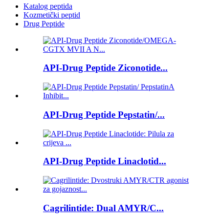
Katalog peptida
Kozmetički peptid
Drug Peptide
API-Drug Peptide Ziconotide...
API-Drug Peptide Pepstatin/...
API-Drug Peptide Linaclotid...
Cagrilintide: Dual AMYR/C...