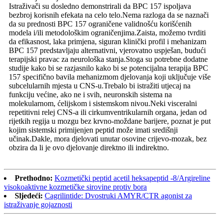
Istraživači su dosledno demonstrirali da BPC 157 ispoljava
bezbroj korisnih efekata na celo telo.Nema razloga da se naznači
da su prednosti BPC 157 ograničene validnošću korišćenih
modela i/ili metodološkim ograničenjima.Zaista, možemo tvrditi
da efikasnost, laka primjena, siguran klinički profil i mehanizam
BPC 157 predstavljaju alternativni, vjerovatno uspješan, budući
terapijski pravac za neurološka stanja.Stoga su potrebne dodatne
studije kako bi se razjasnilo kako bi se potencijalna terapija BPC
157 specifično bavila mehanizmom djelovanja koji uključuje više
subcelularnih mjesta u CNS-u.Trebalo bi istražiti utjecaj na
funkciju većine, ako ne i svih, neuronskih sistema na
molekularnom, ćelijskom i sistemskom nivou.Neki visceralni
repetitivni relej CNS-a ili cirkumventrikularnih organa, jedan od
rijetkih regija u mozgu bez krvno-moždane barijere, poznat je put
kojim sistemski primijenjen peptid može imati središnji
učinak.Dakle, mora djelovati unutar osovine crijevo-mozak, bez
obzira da li je ovo djelovanje direktno ili indirektno.
Prethodno:
Kozmetički peptid acetil heksapeptid -8/Argireline
visokoaktivne kozmetičke sirovine protiv bora
Sljedeći:
Cagrilintide: Dvostruki AMYR/CTR agonist za
istraživanje gojaznosti