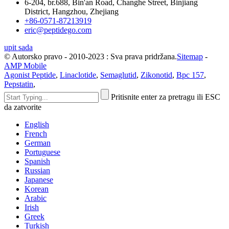
6-204, br.688, Bin'an Road, Changhe Street, Binjiang
District, Hangzhou, Zhejiang
+86-0571-87213919
eric@peptidego.com
upit sada
© Autorsko pravo - 2010-2023 : Sva prava pridržana.
Sitemap
-
AMP Mobile
Agonist Peptide
,
Linaclotide
,
Semaglutid
,
Zikonotid
,
Bpc 157
,
Pepstatin
,
Pritisnite enter za pretragu ili ESC
da zatvorite
English
French
German
Portuguese
Spanish
Russian
Japanese
Korean
Arabic
Irish
Greek
Turkish