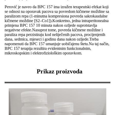
Perović je naveo da BPC 157 ima izražen terapeutski efekat koji
se odnosi na oporavak pacova sa povredom kičmene moždine sa
paralizom repa (1-minutna kompresiona povreda sakrokaudalne
kičmene moždine [S2–Co1]).Konkretno, jedna intraperitonealna
primjena BPC 157 10 minuta nakon ozljede suprotstavlja
negativne efekte.Nasuprot tome, povreda kičmene moždine i
paraliza repa perzistiraju kod neliječenih pacova, procijenjenih
dana, sedmica, mjeseci i godinu dana nakon ozljede.Treba
napomenuti da BPC 157 umanjuje uobičajenu štetu.Na taj način,
BPC 157 terapija rezultira evidentnim funkcionalnim,
mikroskopskim i elektrofiziološkim oporavkom.
Prikaz proizvoda