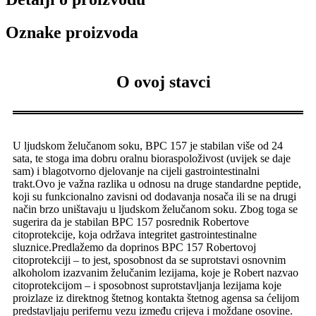
Oznake proizvoda
O ovoj stavci
U ljudskom želučanom soku, BPC 157 je stabilan više od 24
sata, te stoga ima dobru oralnu bioraspoloživost (uvijek se daje
sam) i blagotvorno djelovanje na cijeli gastrointestinalni
trakt.Ovo je važna razlika u odnosu na druge standardne peptide,
koji su funkcionalno zavisni od dodavanja nosača ili se na drugi
način brzo uništavaju u ljudskom želučanom soku. Zbog toga se
sugerira da je stabilan BPC 157 posrednik Robertove
citoprotekcije, koja održava integritet gastrointestinalne
sluznice.Predlažemo da doprinos BPC 157 Robertovoj
citoprotekciji – to jest, sposobnost da se suprotstavi osnovnim
alkoholom izazvanim želučanim lezijama, koje je Robert nazvao
citoprotekcijom – i sposobnost suprotstavljanja lezijama koje
proizlaze iz direktnog štetnog kontakta štetnog agensa sa ćelijom
predstavljaju perifernu vezu između crijeva i moždane osovine.