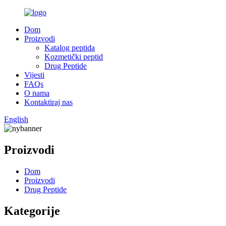
Dom
Proizvodi
Katalog peptida
Kozmetički peptid
Drug Peptide
Vijesti
FAQs
O nama
Kontaktiraj nas
English
Proizvodi
Dom
Proizvodi
Drug Peptide
Kategorije